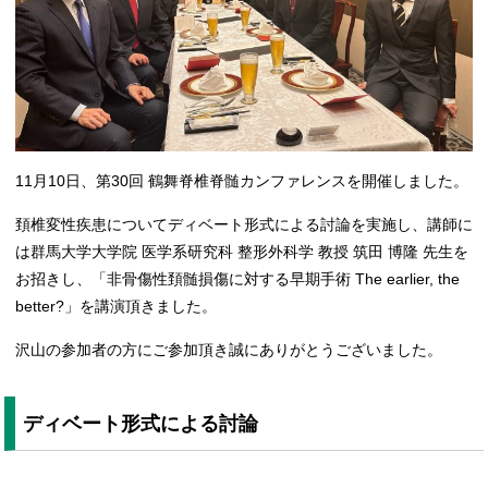
11月10日、第30回 鶴舞脊椎脊髄カンファレンスを開催しました。
頚椎変性疾患についてディベート形式による討論を実施し、講師に
は群馬大学大学院 医学系研究科 整形外科学 教授 筑田 博隆 先生を
お招きし、「非骨傷性頚髄損傷に対する早期手術 The earlier, the
better?」を講演頂きました。
沢山の参加者の方にご参加頂き誠にありがとうございました。
ディベート形式による討論